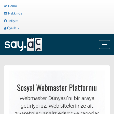
Demo
Hakkında
İletişim
Üyelik
Navig
Sosyal Webmaster Platformu
Webmaster Dünyası'nı bir araya
getiriyoruz. Web sitelerinize ait
ziyaretçileri analiz ediyor ve raporlar