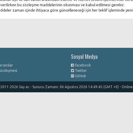
f verilirken bu sözleşme maddelerinin okunması ve kabul edilmesi gerekir.
ddeler zaman içinde ihtiyaca göre güncelleneceği için her teklif işleminde y
Sosyal Medya
eranslar
Facebook
 Sözleşmesi
Twitter
GitHub
2011-2026 Say.ac - Sunucu Zamanı: 06 Ağustos 2026 14:49:45 (GMT +0) - Online