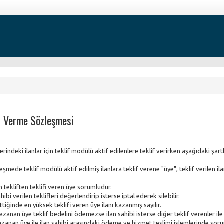
f Verme Sözleşmesi
rindeki ilanlar için teklif modülü aktif edilenlere teklif verirken aşağıdaki şartl
şmede teklif modülü aktif edilmiş ilanlara teklif verene "üye", teklif verilen ila
en tekliften teklifi veren üye sorumludur.
ahibi verilen teklifleri değerlendirip isterse iptal ederek silebilir.
ittiğinde en yüksek teklifi veren üye ilanı kazanmış sayılır.
kazanan üye teklif bedelini ödemezse ilan sahibi isterse diğer teklif verenler ile 
kazanan üye ile ilan sahibi arasındaki ödeme ve hizmet teslimi işlemlerinde sorum