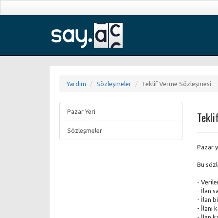
Yardım
Sözleşmeler
Teklif Verme Sözleşmesi
Pazar Yeri
Tekli
Sözleşmeler
Pazar ye
Bu sözle
- Veril
- İlan s
- İlan b
- İlanı 
- İlan 