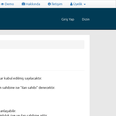
Demo
Hakkında
İletişim
Üyelik
Giriş Yap
Dizin
ar kabul edilmiş sayılacaktır.
n sahibine ise "ilan sahibi" denecektir.
anlaşabilir.
luluk üye ve ilan sahibine aittir.